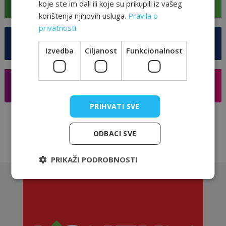
koje ste im dali ili koje su prikupili iz vašeg
restorani i caffe barovi
korištenja njihovih usluga.
Pravila o
privatnosti
Business
Izvedba
Ciljanost
Funkcionalnost
hotel i konferencije
Shopping
poznati brandovi
PRIHVATI SVE
ODBACI SVE
PRIKAŽI PODROBNOSTI